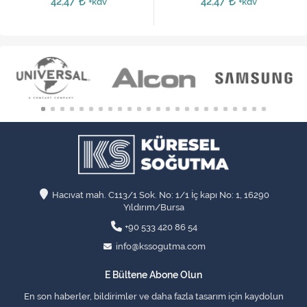
42,47
42,47
+kdv
+kdv
Hacıvat mah. C113/1 Sok. No: 1/1 İç kapı No: 1, 16290
Yıldırım/Bursa
+90 533 420 86 54
info@kssogutma.com
E Bültene Abone Olun
En son haberler, bildirimler ve daha fazla tasarım için kaydolun