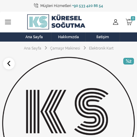
Müşteri Hizmetleri
+90 533 420 86 54
Tüm Kategoriler
Bulaşık Makinesi
Buzdolabı
Ana Sayfa
Hakkımızda
İletişim
Ana Sayfa
Çamaşır Makinesi
Elektronik Kart
Çamaşır Kurutma Makinesi
%2
Çamaşır Makinesi
Doğalgaz Sobası
Elektrikli Aksamlar
Elektrikli Süpürge
Fan
Fırın, Ocak ve Aspiratör