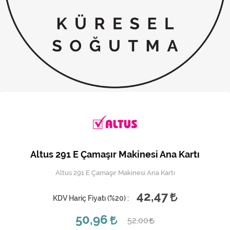
Kireç Önleme Ve Temizlik
Klima
Kombi
Kondansatör
Küçük Ev Aletleri
Musluk
Rezistanslar
Altus 291 E Çamaşır Makinesi Ana Kartı
Soğutma Sistemleri
Altus 291 E Çamaşır Makinesi Ana Kartı
Şofben ve Termosifon
42,47
KDV Hariç Fiyatı (
%20
) :
50,96
52,00