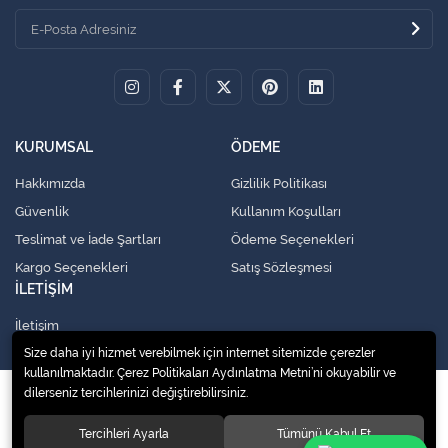
KURUMSAL
ÖDEME
Hakkımızda
Gizlilik Politikası
Güvenlik
Kullanım Koşulları
Teslimat ve İade Şartları
Ödeme Seçenekleri
Kargo Seçenekleri
Satış Sözleşmesi
İLETİŞİM
İletişim
Size daha iyi hizmet verebilmek için internet sitemizde çerezler
kullanılmaktadır. Çerez Politikaları Aydınlatma Metni’ni okuyabilir ve
dilerseniz tercihlerinizi değiştirebilirsiniz.
© 2020
Küresel Soğutma Sistemleri Yedek Parça San. Ve Tic. Ltd. Şti.
. Tüm
hakları saklıdır.
Tercihleri Ayarla
Tümünü Kabul Et