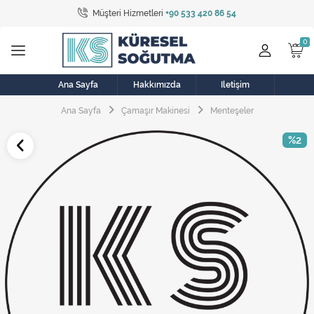
Müşteri Hizmetleri
+90 533 420 86 54
Tüm Kategoriler
Bulaşık Makinesi
Buzdolabı
Ana Sayfa
Hakkımızda
İletişim
Ana Sayfa
Çamaşır Makinesi
Menteşeler
Çamaşır Kurutma Makinesi
%2
Çamaşır Makinesi
Doğalgaz Sobası
Elektrikli Aksamlar
Elektrikli Süpürge
Fan
Fırın, Ocak ve Aspiratör