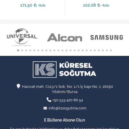
171,50
102,08
+kdv
+kdv
Hacıvat mah. C113/1 Sok. No: 1/1 İç kapı No: 1, 16290
Yıldırım/Bursa
+90 533 420 86 54
info@kssogutma.com
E Bültene Abone Olun