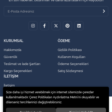
En son haberler, bildirimler ve daha fazla tasarım için kaydolun
KURUMSAL
ÖDEME
Hakkımızda
Gizlilik Politikası
Güvenlik
Kullanım Koşulları
Teslimat ve İade Şartları
Ödeme Seçenekleri
Kargo Seçenekleri
Satış Sözleşmesi
İLETİŞİM
İletişim
Size daha iyi hizmet verebilmek için internet sitemizde çerezler
kullanılmaktadır. Çerez Politikaları Aydınlatma Metni’ni okuyabilir ve
dilerseniz tercihlerinizi değiştirebilirsiniz.
© 2020
Küresel Soğutma Sistemleri Yedek Parça San. Ve Tic. Ltd. Şti.
. Tüm
hakları saklıdır.