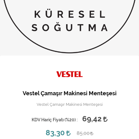
Kireç Önleme Ve Temizlik
Klima
Kombi
Kondansatör
Küçük Ev Aletleri
Musluk
Rezistanslar
Vestel Çamaşır Makinesi Menteşesi
Soğutma Sistemleri
Vestel Çamaşır Makinesi Menteşesi
Şofben ve Termosifon
69,42
KDV Hariç Fiyatı (
%20
) :
83,30
85,00