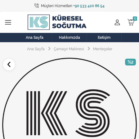
Müşteri Hizmetleri
+90 533 420 86 54
Tüm Kategoriler
Bulaşık Makinesi
Buzdolabı
Ana Sayfa
Hakkımızda
İletişim
Ana Sayfa
Çamaşır Makinesi
Menteşeler
Çamaşır Kurutma Makinesi
%2
Çamaşır Makinesi
Doğalgaz Sobası
Elektrikli Aksamlar
Elektrikli Süpürge
Fan
Fırın, Ocak ve Aspiratör