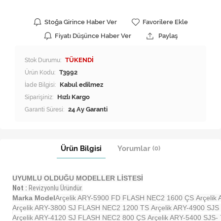
Stoğa Girince Haber Ver
Favorilere Ekle
Fiyatı Düşünce Haber Ver
Paylaş
Stok Durumu:
TÜKENDİ
Ürün Kodu:
T3992
İade Bilgisi:
Siparişiniz:
Hızlı Kargo
Garanti Süresi:
24 Ay Garanti
Ürün Bilgisi
Yorumlar
(0)
UYUMLU OLDUĞU MODELLER LİSTESİ
Not :
Revizyonlu Üründür.
Marka Model
Arçelik ARY-5900 FD FLASH NEC2 1600 ÇS
Arçeli
Arçelik ARY-3800 SJ FLASH NEC2 1200 TS
Arçelik ARY-4900 S
Arçelik ARY-4120 SJ FLASH NEC2 800 ÇS
Arçelik ARY-5400 SJS