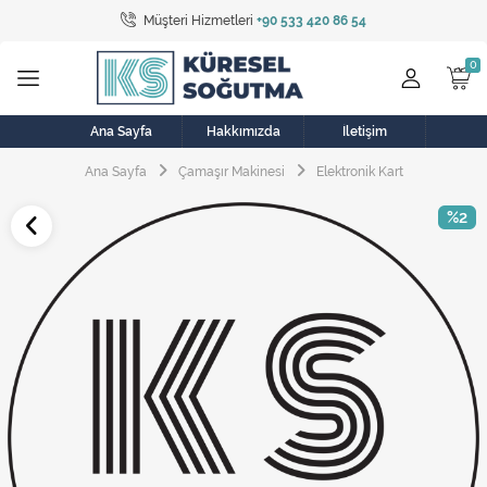
Müşteri Hizmetleri
+90 533 420 86 54
Tüm Kategoriler
Bulaşık Makinesi
Buzdolabı
Ana Sayfa
Hakkımızda
İletişim
Ana Sayfa
Çamaşır Makinesi
Elektronik Kart
Çamaşır Kurutma Makinesi
%2
Çamaşır Makinesi
Doğalgaz Sobası
Elektrikli Aksamlar
Elektrikli Süpürge
Fan
Fırın, Ocak ve Aspiratör