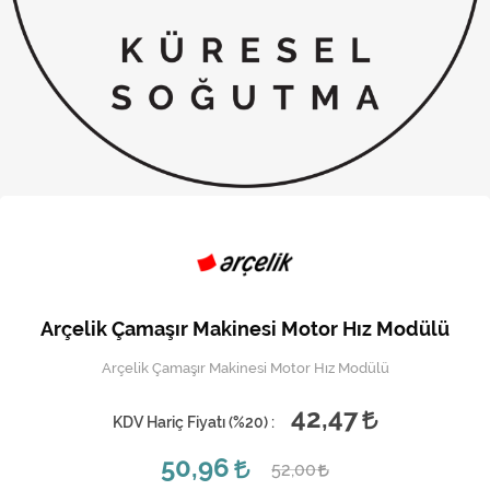
Kireç Önleme Ve Temizlik
Klima
Kombi
Kondansatör
Küçük Ev Aletleri
Musluk
Rezistanslar
Arçelik Çamaşır Makinesi Motor Hız Modülü
Soğutma Sistemleri
Arçelik Çamaşır Makinesi Motor Hız Modülü
Şofben ve Termosifon
42,47
KDV Hariç Fiyatı (
%20
) :
50,96
52,00