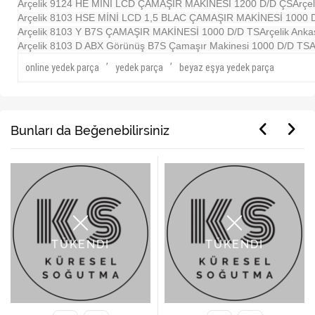
Arçelik 9124 HE MİNİ LCD ÇAMAŞIR MAKİNESİ 1200 D/D ÇS
Arçe
Arçelik 8103 HSE MİNİ LCD 1,5 BLAC ÇAMAŞIR MAKİNESİ 1000 
Arçelik 8103 Y B7S ÇAMAŞIR MAKİNESİ 1000 D/D TS
Arçelik Anka
Arçelik 8103 D ABX Görünüş B7S Çamaşır Makinesi 1000 D/D TS
A
,
,
online yedek parça
yedek parça
beyaz eşya yedek parça
Bunları da Beğenebilirsiniz
TÜKENDİ
TÜKENDİ