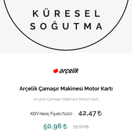
Kireç Önleme Ve Temizlik
Klima
Kombi
Kondansatör
Küçük Ev Aletleri
Musluk
Rezistanslar
Arçelik Çamaşır Makinesi Motor Kartı
Soğutma Sistemleri
Arçelik Çamaşır Makinesi Motor Kartı
Şofben ve Termosifon
42,47
KDV Hariç Fiyatı (
%20
) :
50,96
52,00