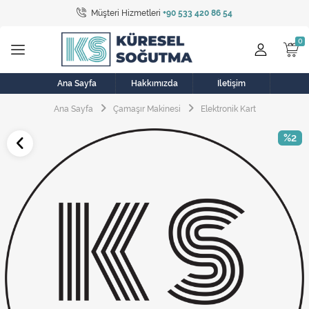
Müşteri Hizmetleri
+90 533 420 86 54
Tüm Kategoriler
Bulaşık Makinesi
Buzdolabı
Ana Sayfa
Hakkımızda
İletişim
Ana Sayfa
Çamaşır Makinesi
Elektronik Kart
Çamaşır Kurutma Makinesi
%2
Çamaşır Makinesi
Doğalgaz Sobası
Elektrikli Aksamlar
Elektrikli Süpürge
Fan
Fırın, Ocak ve Aspiratör