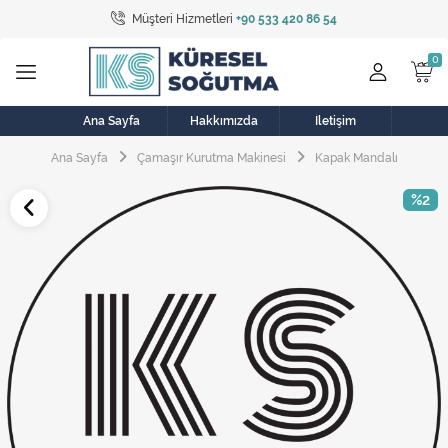
Müşteri Hizmetleri
+90 533 420 86 54
Tüm Kategoriler
Bulaşık Makinesi
Buzdolabı
Ana Sayfa
Hakkımızda
İletişim
Ana Sayfa
Çamaşır Kurutma Makinesi
Kapak Mandalı
Çamaşır Kurutma Makinesi
%2
Çamaşır Makinesi
Doğalgaz Sobası
Elektrikli Aksamlar
Elektrikli Süpürge
Fan
Fırın, Ocak ve Aspiratör