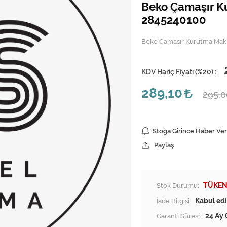
Beko Çamaşır K
2845240100
Beko Çamaşır Kurutma Maki
KDV Hariç Fiyatı (
%20
) :
289,10
295,
Stoğa Girince Haber Ver
Paylaş
Stok Durumu:
TÜKEN
İade Bilgisi:
Garanti Süresi:
24 Ay 