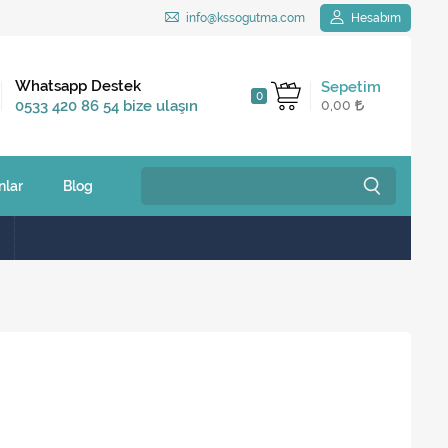
info@kssogutma.com
Hesabım
Kargo Bedava
Whatsapp Destek
Sepetim
0
2.500 TL ve üzeri
0533 420 86 54 bize ulaşın
0,00
siparişlerinizde
nlar
Blog