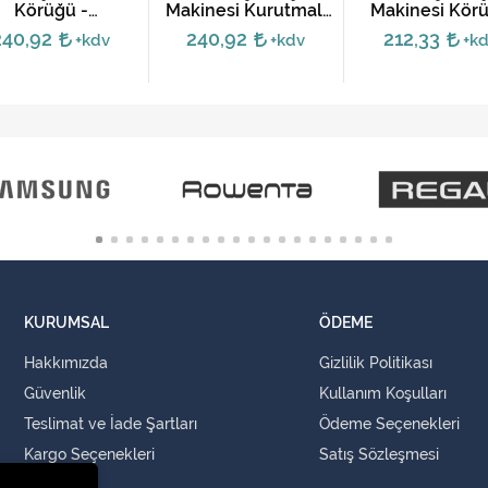
Körüğü -
Makinesi Kurutmalı
Makinesi Kör
4986ER1001A
Körük
240,92
240,92
212,33
+kdv
+kdv
+k
4986ER1004A
KURUMSAL
ÖDEME
Hakkımızda
Gizlilik Politikası
Güvenlik
Kullanım Koşulları
Teslimat ve İade Şartları
Ödeme Seçenekleri
Kargo Seçenekleri
Satış Sözleşmesi
İLETİŞİM