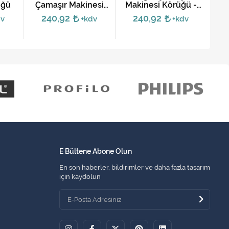
üğü
Çamaşır Makinesi
Makinesi Körüğü -
M
Körüğü
42002568
L
240,92
240,92
dv
+kdv
+kdv
E Bültene Abone Olun
En son haberler, bildirimler ve daha fazla tasarım
için kaydolun