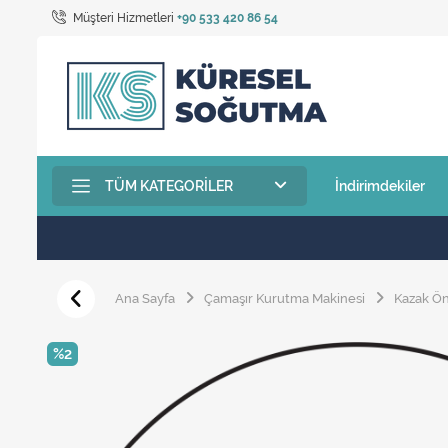
Müşteri Hizmetleri
+90 533 420 86 54
TÜM KATEGORILER
İndirimdekiler
Ana Sayfa
Çamaşır Kurutma Makinesi
Kazak Ö
%2