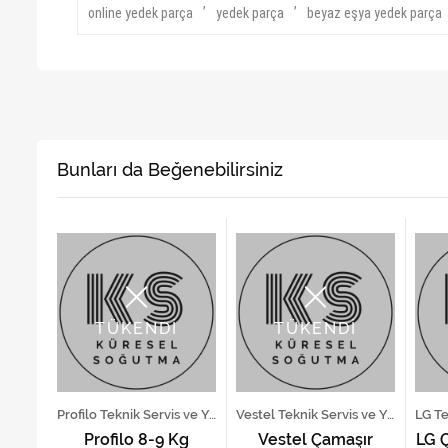
,
,
online yedek parça
yedek parça
beyaz eşya yedek parça
Bunları da Beğenebilirsiniz
TÜKENDİ
TÜKENDİ
Arçelik Teknik Servis ve Yedek Parça Hizmetleri
Profilo Teknik Servis ve Yedek Parça Hizmetleri
Vestel Teknik Servis ve Yedek Parça Hizmetleri
şır
Profilo 8-9 Kg
Vestel Çamaşır
LG 