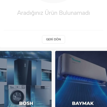
Kireç Önleme Ve Temizlik
Klima
Kombi
Kondansatör
GERI DÖN
Küçük Ev Aletleri
Musluk
Rezistanslar
Soğutma Sistemleri
Şofben ve Termosifon