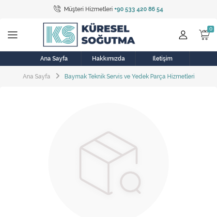
Müşteri Hizmetleri
+90 533 420 86 54
Tüm Kategoriler
Bulaşık Makinesi
Buzdolabı
Ana Sayfa
Hakkımızda
İletişim
Ana Sayfa
Baymak Teknik Servis ve Yedek Parça Hizmetleri
Çamaşır Kurutma Makinesi
Çamaşır Makinesi
Doğalgaz Sobası
Elektrikli Aksamlar
Elektrikli Süpürge
Fan
Fırın, Ocak ve Aspiratör