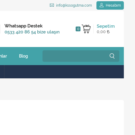
info@kssogutma.com
Hesabım
Kargo Bedava
Whatsapp Destek
Sepetim
0
2.500 TL ve üzeri
0533 420 86 54 bize ulaşın
0,00
siparişlerinizde
nlar
Blog