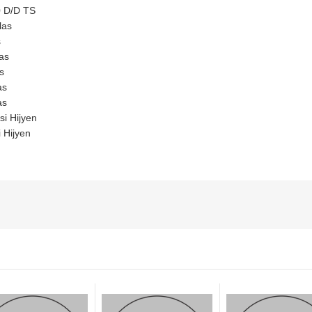
0 D/D TS
las
s
as
s
as
as
i Hijyen
 Hijyen