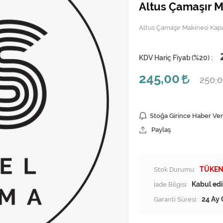
Altus Çamaşır M
Altus Çamaşır Makinesi Kap
KDV Hariç Fiyatı (
%20
) :
245,00
250,
Stoğa Girince Haber Ver
Paylaş
Stok Durumu:
TÜKEN
İade Bilgisi:
Garanti Süresi:
24 Ay 