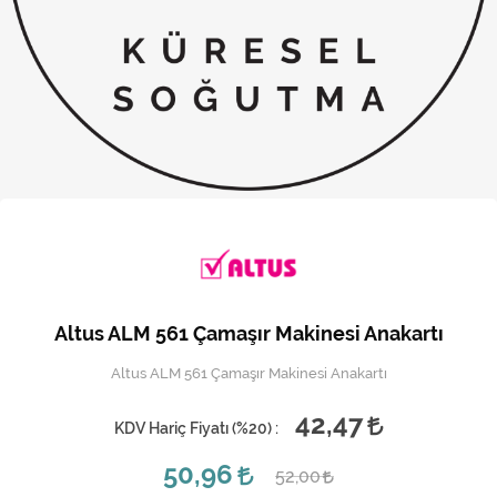
Kireç Önleme Ve Temizlik
Klima
Kombi
Kondansatör
Küçük Ev Aletleri
Musluk
Rezistanslar
Altus ALM 561 Çamaşır Makinesi Anakartı
Soğutma Sistemleri
Altus ALM 561 Çamaşır Makinesi Anakartı
Şofben ve Termosifon
42,47
KDV Hariç Fiyatı (
%20
) :
50,96
52,00