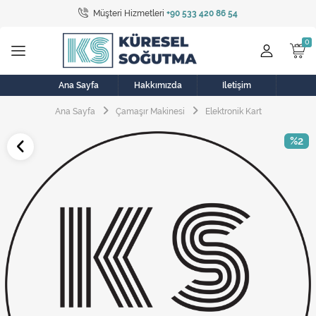
Müşteri Hizmetleri
+90 533 420 86 54
Tüm Kategoriler
Bulaşık Makinesi
Buzdolabı
Ana Sayfa
Hakkımızda
İletişim
Ana Sayfa
Çamaşır Makinesi
Elektronik Kart
Çamaşır Kurutma Makinesi
%2
Çamaşır Makinesi
Doğalgaz Sobası
Elektrikli Aksamlar
Elektrikli Süpürge
Fan
Fırın, Ocak ve Aspiratör