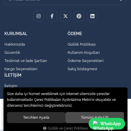
KURUMSAL
ÖDEME
Hakkımızda
Gizlilik Politikası
Güvenlik
Kullanım Koşulları
Teslimat ve İade Şartları
Ödeme Seçenekleri
Kargo Seçenekleri
Satış Sözleşmesi
İLETİŞİM
İletişim
Size daha iyi hizmet verebilmek için internet sitemizde çerezler
kullanılmaktadır. Çerez Politikaları Aydınlatma Metni’ni okuyabilir ve
dilerseniz tercihlerinizi değiştirebilirsiniz.
© 2020
Küresel Soğutma Sistemleri Yedek Parça San. Ve Tic. Ltd. Şti.
. Tüm
hakları saklıdır.
Tercihleri Ayarla
Tümünü Kabul Et
WhatsApp
Gizlilik ve Çerez Politikası