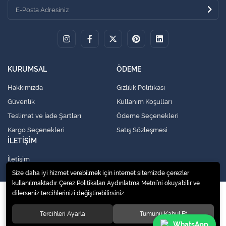
KURUMSAL
ÖDEME
Hakkımızda
Gizlilik Politikası
Güvenlik
Kullanım Koşulları
Teslimat ve İade Şartları
Ödeme Seçenekleri
Kargo Seçenekleri
Satış Sözleşmesi
İLETİŞİM
İletişim
Size daha iyi hizmet verebilmek için internet sitemizde çerezler
kullanılmaktadır. Çerez Politikaları Aydınlatma Metni’ni okuyabilir ve
dilerseniz tercihlerinizi değiştirebilirsiniz.
© 2020
Küresel Soğutma Sistemleri Yedek Parça San. Ve Tic. Ltd. Şti.
. Tüm
hakları saklıdır.
Tercihleri Ayarla
Tümünü Kabul Et
WhatsApp