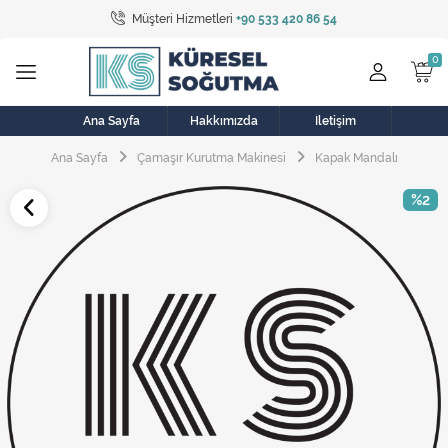
Müşteri Hizmetleri
+90 533 420 86 54
Tüm Kategoriler
Bulaşık Makinesi
Buzdolabı
Ana Sayfa
Hakkımızda
İletişim
Ana Sayfa
Çamaşır Kurutma Makinesi
Kapak Mandalı
Çamaşır Kurutma Makinesi
%2
Çamaşır Makinesi
Doğalgaz Sobası
Elektrikli Aksamlar
Elektrikli Süpürge
Fan
Fırın, Ocak ve Aspiratör