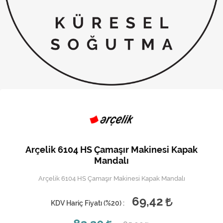
Kireç Önleme Ve Temizlik
Klima
Kombi
Kondansatör
Küçük Ev Aletleri
Musluk
Rezistanslar
Arçelik 6104 HS Çamaşır Makinesi Kapak
Soğutma Sistemleri
Mandalı
Arçelik 6104 HS Çamaşır Makinesi Kapak Mandalı
Şofben ve Termosifon
69,42
KDV Hariç Fiyatı (
%20
) :