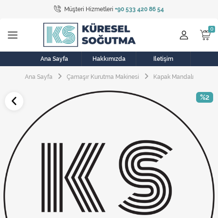
Müşteri Hizmetleri
+90 533 420 86 54
Tüm Kategoriler
Bulaşık Makinesi
Buzdolabı
Ana Sayfa
Hakkımızda
İletişim
Ana Sayfa
Çamaşır Kurutma Makinesi
Kapak Mandalı
Çamaşır Kurutma Makinesi
%2
Çamaşır Makinesi
Doğalgaz Sobası
Elektrikli Aksamlar
Elektrikli Süpürge
Fan
Fırın, Ocak ve Aspiratör