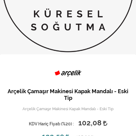
Kireç Önleme Ve Temizlik
Klima
Kombi
Kondansatör
Küçük Ev Aletleri
Musluk
Rezistanslar
Arçelik Çamaşır Makinesi Kapak Mandalı - Eski
Soğutma Sistemleri
Tip
Arçelik Çamaşır Makinesi Kapak Mandalı - Eski Tip
Şofben ve Termosifon
102,08
KDV Hariç Fiyatı (
%20
) :