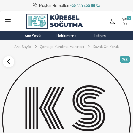
Müşteri Hizmetleri
+90 533 420 86 54
Tüm Kategoriler
Bulaşık Makinesi
Buzdolabı
Ana Sayfa
Hakkımızda
İletişim
Ana Sayfa
Çamaşır Kurutma Makinesi
Kazak Ön Körük
Çamaşır Kurutma Makinesi
%2
Çamaşır Makinesi
Doğalgaz Sobası
Elektrikli Aksamlar
Elektrikli Süpürge
Fan
Fırın, Ocak ve Aspiratör