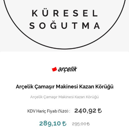
Kireç Önleme Ve Temizlik
Klima
Kombi
Kondansatör
Küçük Ev Aletleri
Musluk
Rezistanslar
Arçelik Çamaşır Makinesi Kazan Körüğü
Soğutma Sistemleri
Arçelik Çamaşır Makinesi Kazan Körüğü
Şofben ve Termosifon
240,92
KDV Hariç Fiyatı (
%20
) :
289,10
295,00