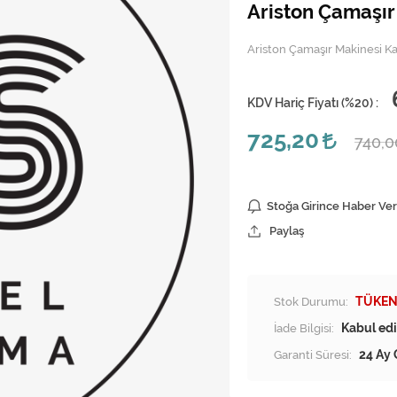
Ariston Çamaşır
Ariston Çamaşır Makinesi Ka
KDV Hariç Fiyatı (
%20
) :
725,20
740,
Stoğa Girince Haber Ver
Paylaş
Stok Durumu:
TÜKEN
İade Bilgisi:
Garanti Süresi:
24 Ay 