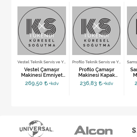
TÜKENDİ
TÜKENDİ
Altus Teknik Servis ve Yedek Parça Hizmetleri
Vestel Teknik Servis ve Yedek Parça Hizmetleri
Profilo Teknik Servis ve Yedek Parça Hizmetleri
ır
Vestel Çamaşır
Profilo Çamaşır
Sa
pak
Makinesi Emniyet
Makinesi Kapak
M
60500
Kilidi - Orjinal
Kilidi (Tutamaksız
Kil
269,50
236,83
dv
+kdv
+kdv
Model)