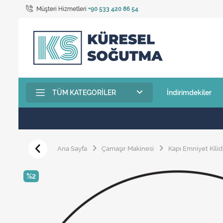
Müşteri Hizmetleri
+90 533 420 86 54
TÜM KATEGORILER
İndirimdekiler
Ana Sayfa
Çamaşır Makinesi
Kapı Emniyet Kilid
%2