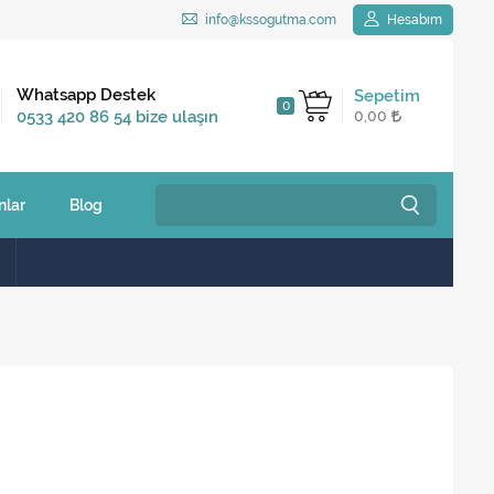
info@kssogutma.com
Hesabım
Kargo Bedava
Whatsapp Destek
Sepetim
0
2.500 TL ve üzeri
0533 420 86 54 bize ulaşın
0,00
siparişlerinizde
nlar
Blog