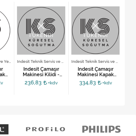
TÜKENDİ
TÜKENDİ
Altus Teknik Servis ve Yedek Parça Hizmetleri
Indesit Teknik Servis ve Yedek Parça Hizmetleri
Indesit Teknik Servis ve Yedek Parça Hizmetleri
ır
İndesit Çamaşır
İndesit Çamaşır
Sa
ak
Makinesi Kilidi -
Makinesi Kapak
M
 -
160030046
Kilidi - 299278
Kil
236,83
334,83
dv
+kdv
+kdv
0