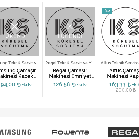
%2
TÜKENDİ
TÜKENDİ
Samsung Teknik Servis ve Yedek Parça Hizmetleri
Regal Teknik Servis ve Yedek Parça Hizmetleri
msung Çamaşır
Regal Çamaşır
Altus Çamaş
akinesi Kapak
Makinesi Emniyet
Makinesi Kap
idi DC34-00026A
Kilidi
Emniyet Kilit
294,00
126,58
163,33
+kdv
+kdv
+k
280531160
200,00