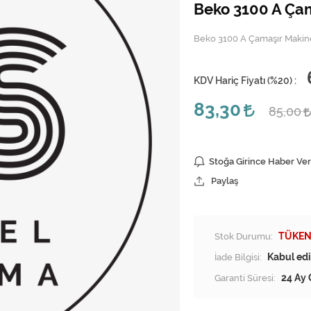
Beko 3100 A Ça
Beko 3100 A Çamaşır Makin
KDV Hariç Fiyatı (
%20
) :
83,30
85,00
Stoğa Girince Haber Ver
Paylaş
Stok Durumu:
TÜKEN
İade Bilgisi:
Garanti Süresi:
24 Ay 