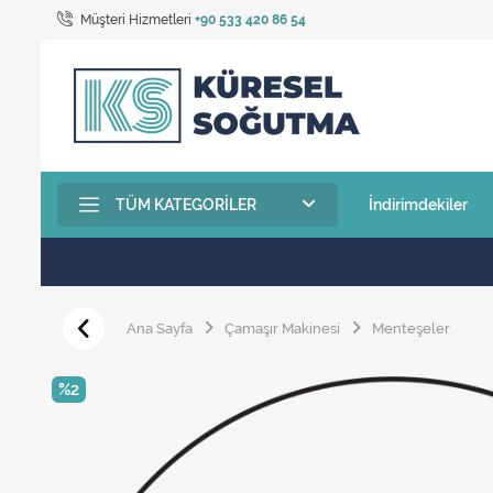
Müşteri Hizmetleri
+90 533 420 86 54
TÜM KATEGORILER
İndirimdekiler
Ana Sayfa
Çamaşır Makinesi
Menteşeler
%2