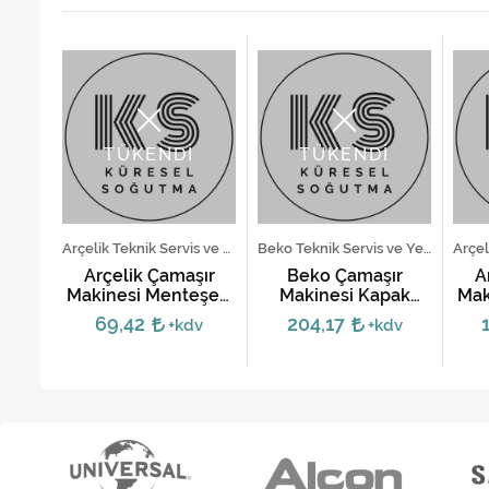
TÜKENDİ
TÜKENDİ
Beko Teknik Servis ve Yedek Parça Hizmetleri
Arçelik Teknik Servis ve Yedek Parça Hizmetleri
Beko Teknik Servis ve Yedek Parça Hizmetleri
ır
Arçelik Çamaşır
Beko Çamaşır
A
pak
Makinesi Menteşesi
Makinesi Kapak
Mak
-
- 2905710100
Menteşesi - BX XL
69,42
204,17
dv
+kdv
+kdv
0