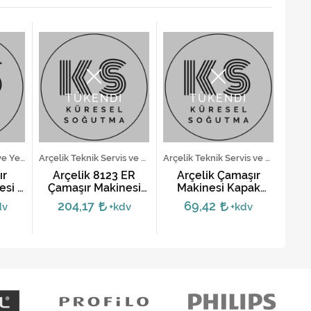
TÜKENDİ
TÜKENDİ
Beko Teknik Servis ve Yedek Parça Hizmetleri
Arçelik Teknik Servis ve Yedek Parça Hizmetleri
Arçelik Teknik Servis ve Yedek Parça Hizmetleri
ır
Arçelik 8123 ER
Arçelik Çamaşır
si -
Çamaşır Makinesi
Makinesi Kapak
Ça
0
Menteşesi
Menteşesi -
Ka
204,17
69,42
dv
+kdv
+kdv
2807210100