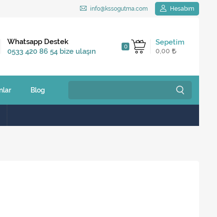
info@kssogutma.com
Hesabım
Kargo Bedava
Whatsapp Destek
Sepetim
0
2.500 TL ve üzeri
0533 420 86 54 bize ulaşın
0,00
siparişlerinizde
nlar
Blog