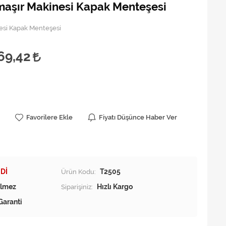
maşır Makinesi Kapak Menteşesi
esi Kapak Menteşesi
69,42
Favorilere Ekle
Fiyatı Düşünce Haber Ver
Dİ
Ürün Kodu:
T2505
Siparişiniz:
Hızlı Kargo
Garanti