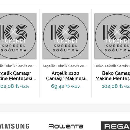
TÜKENDİ
TÜKENDİ
TÜKENDİ
Arçelik Teknik Servis ve Yedek Parça Hizmetleri
Arçelik Teknik Servis ve Yedek Parça Hizmetleri
rçelik Çamaşır
Arçelik 2100
Beko Çamaş
ine Menteşesi -
Çamaşır Makinesi
Makine Menteşe
2805710100
Kapak Menteşesi
280571010
102,08
69,42
102,08
+kdv
+kdv
+k