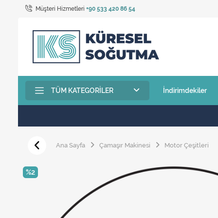
Müşteri Hizmetleri
+90 533 420 86 54
TÜM KATEGORILER
İndirimdekiler
Ana Sayfa
Çamaşır Makinesi
Motor Çeşitleri
%2