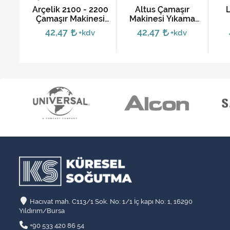
şır
Arçelik 2100 - 2200
Altus Çamaşır
ama
Çamaşır Makinesi
Makinesi Yıkama
et
Motoru
Motoru - 7 ve 8
42,47
42,47
v
+kdv
+kdv
Soket
Hacıvat mah. C113/1 Sok. No: 1/1 İç kapı No: 1, 16290
Yıldırım/Bursa
+90 533 420 86 54