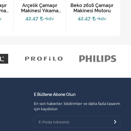
şır
Arçelik Çamaşır
Beko 2616 Çamaşır
ama
Makinesi Yıkama
Makinesi Motoru
Mak
Motoru (10 Soket
42,47
42,47
v
+kdv
+kdv
Kısa Ayak)
E Bültene Abone Olun
En son haberler, bildirimler ve daha fazla tasarım
için kaydolun