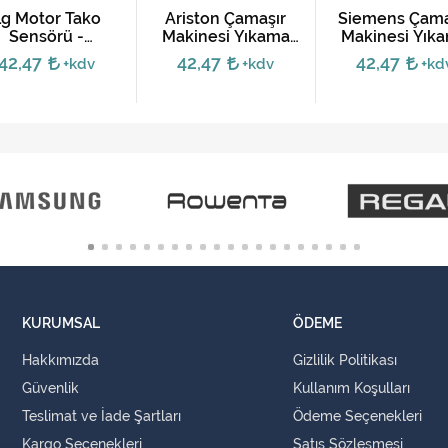
Lg Motor Tako
Ariston Çamaşır
Siemens Çama
Sensörü -
Makinesi Yıkama
Makinesi Yık
6501KW2001A
Motoru
Motoru
42,47
42,47
42,47
+kdv
+kdv
+kd
KURUMSAL
ÖDEME
Hakkımızda
Gizlilik Politikası
Güvenlik
Kullanım Koşulları
Teslimat ve İade Şartları
Ödeme Seçenekleri
Kargo Seçenekleri
Satış Sözleşmesi