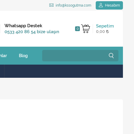
info@kssogutma.com
Hesabım
Kargo Bedava
Whatsapp Destek
Sepetim
0
2.500 TL ve üzeri
0533 420 86 54 bize ulaşın
0,00
siparişlerinizde
nlar
Blog