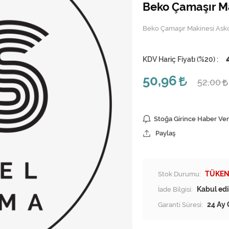
Beko Çamaşır Ma
Beko Çamaşır Makinesi Asko
KDV Hariç Fiyatı (
%20
) :
50,96
52,00
Stoğa Girince Haber Ver
Paylaş
Stok Durumu:
TÜKEN
İade Bilgisi:
Garanti Süresi:
24 Ay 