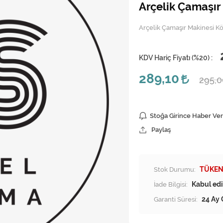
Arçelik Çamaşır 
Arçelik Çamaşır Makinesi Kör
KDV Hariç Fiyatı (
%20
) :
289,10
295,
Stoğa Girince Haber Ver
Paylaş
Stok Durumu:
TÜKEN
İade Bilgisi:
Garanti Süresi:
24 Ay 