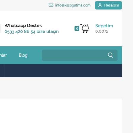
info@kssogutma.com
Hesabım
Kargo Bedava
Whatsapp Destek
Sepetim
0
2.500 TL ve üzeri
0533 420 86 54 bize ulaşın
0,00
siparişlerinizde
nlar
Blog