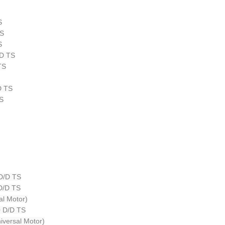
S
TS
S
/D TS
TS
D TS
S
D/D TS
D/D TS
l Motor)
0 D/D TS
versal Motor)