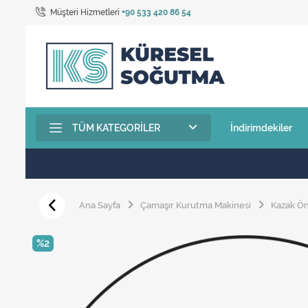
Müşteri Hizmetleri
+90 533 420 86 54
TÜM KATEGORILER
İndirimdekiler
Ana Sayfa
Çamaşır Kurutma Makinesi
Kazak Ö
%2