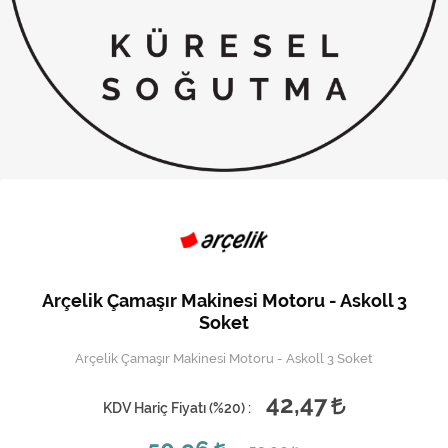
Kireç Önleme Ve Temizlik
Klima
Kombi
Kondansatör
Küçük Ev Aletleri
Musluk
Rezistanslar
Arçelik Çamaşır Makinesi Motoru - Askoll 3
Soğutma Sistemleri
Soket
Arçelik Çamaşır Makinesi Motoru - Askoll 3 Soket
Şofben ve Termosifon
42,47
KDV Hariç Fiyatı (
%20
) :