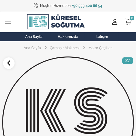
Müşteri Hizmetleri
+90 533 420 86 54
Tüm Kategoriler
Bulaşık Makinesi
Buzdolabı
Ana Sayfa
Hakkımızda
İletişim
Ana Sayfa
Çamaşır Makinesi
Motor Çeşitleri
Çamaşır Kurutma Makinesi
%2
Çamaşır Makinesi
Doğalgaz Sobası
Elektrikli Aksamlar
Elektrikli Süpürge
Fan
Fırın, Ocak ve Aspiratör