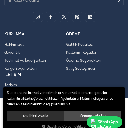
KURUMSAL
ÖDEME
Hakkımızda
Gizlilik Politikası
Güvenlik
Kullanım Koşulları
Teslimat ve İade Şartları
Ödeme Seçenekleri
Kargo Seçenekleri
Satış Sözleşmesi
İLETİŞİM
İletişim
Size daha iyi hizmet verebilmek için internet sitemizde çerezler
kullanılmaktadır. Çerez Politikaları Aydınlatma Metni’ni okuyabilir ve
dilerseniz tercihlerinizi değiştirebilirsiniz.
© 2020
Küresel Soğutma Sistemleri Yedek Parça San. Ve Tic. Ltd. Şti.
. Tüm
hakları saklıdır.
Tercihleri Ayarla
Tümünü Kabul Et
WhatsApp
Gizlilik ve Çerez Politikası