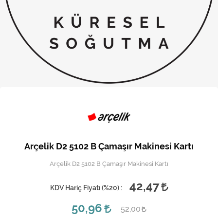
Kireç Önleme Ve Temizlik
Klima
Kombi
Kondansatör
Küçük Ev Aletleri
Musluk
Rezistanslar
Arçelik D2 5102 B Çamaşır Makinesi Kartı
Soğutma Sistemleri
Arçelik D2 5102 B Çamaşır Makinesi Kartı
Şofben ve Termosifon
42,47
KDV Hariç Fiyatı (
%20
) :
50,96
52,00