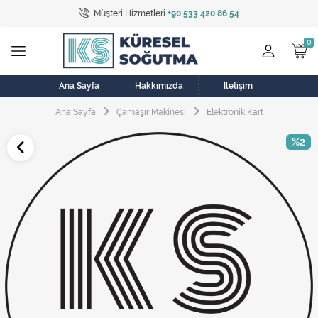
Müşteri Hizmetleri
+90 533 420 86 54
Tüm Kategoriler
Bulaşık Makinesi
Buzdolabı
Ana Sayfa
Hakkımızda
İletişim
Ana Sayfa
Çamaşır Makinesi
Elektronik Kart
Çamaşır Kurutma Makinesi
%2
Çamaşır Makinesi
Doğalgaz Sobası
Elektrikli Aksamlar
Elektrikli Süpürge
Fan
Fırın, Ocak ve Aspiratör