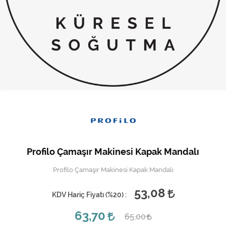
Kireç Önleme Ve Temizlik
Klima
Kombi
Kondansatör
Küçük Ev Aletleri
Musluk
Rezistanslar
Profilo Çamaşır Makinesi Kapak Mandalı
Soğutma Sistemleri
Profilo Çamaşır Makinesi Kapak Mandalı
Şofben ve Termosifon
53,08
KDV Hariç Fiyatı (
%20
) :
63,70
65,00