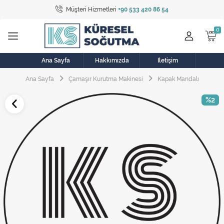
Müşteri Hizmetleri
+90 533 420 86 54
Tüm Kategoriler
Bulaşık Makinesi
Buzdolabı
Ana Sayfa
Hakkımızda
İletişim
Ana Sayfa
Çamaşır Kurutma Makinesi
Kapak Mandalı
Çamaşır Kurutma Makinesi
%2
Çamaşır Makinesi
Doğalgaz Sobası
Elektrikli Aksamlar
Elektrikli Süpürge
Fan
Fırın, Ocak ve Aspiratör