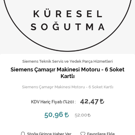
Kireç Önleme Ve Temizlik
Klima
Kombi
Kondansatör
Küçük Ev Aletleri
Siemens Teknik Servis ve Yedek Parça Hizmetleri
Siemens Çamaşır Makinesi Motoru - 6 Soket
Musluk
Kartlı
Rezistanslar
Siemens Çamaşır Makinesi Motoru - 6 Soket Kartlı
Soğutma Sistemleri
42,47
KDV Hariç Fiyatı (
%20
) :
Şofben ve Termosifon
50,96
52,00
Stoğa Girince Haber Ver
Favorilere Ekle