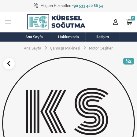
Müşteri Hizmetleri
+90 533 420 86 54
Tüm Kategoriler
Bulaşık Makinesi
Buzdolabı
Ana Sayfa
Hakkımızda
İletişim
Ana Sayfa
Çamaşır Makinesi
Motor Çeşitleri
Çamaşır Kurutma Makinesi
%2
Çamaşır Makinesi
Doğalgaz Sobası
Elektrikli Aksamlar
Elektrikli Süpürge
Fan
Fırın, Ocak ve Aspiratör