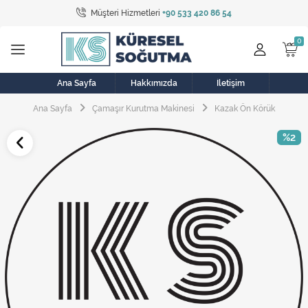
Müşteri Hizmetleri
+90 533 420 86 54
Tüm Kategoriler
Bulaşık Makinesi
Buzdolabı
Ana Sayfa
Hakkımızda
İletişim
Ana Sayfa
Çamaşır Kurutma Makinesi
Kazak Ön Körük
Çamaşır Kurutma Makinesi
%2
Çamaşır Makinesi
Doğalgaz Sobası
Elektrikli Aksamlar
Elektrikli Süpürge
Fan
Fırın, Ocak ve Aspiratör