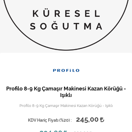
Kireç Önleme Ve Temizlik
Klima
Kombi
Kondansatör
Küçük Ev Aletleri
Musluk
Rezistanslar
Profilo 8-9 Kg Çamaşır Makinesi Kazan Körüğü -
Soğutma Sistemleri
Işıklı
Profilo 8-9 Kg Çamaşır Makinesi Kazan Körüğü - Işıklı
Şofben ve Termosifon
245,00
KDV Hariç Fiyatı (
%20
) :