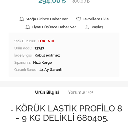
294,00
300,00
Stoğa Girince Haber Ver
Favorilere Ekle
Fiyatı Düşünce Haber Ver
Paylaş
Stok Durumu:
TÜKENDİ
Ürün Kodu:
T3757
İade Bilgisi:
Siparişiniz:
Hızlı Kargo
Garanti Süresi:
24 Ay Garanti
Ürün Bilgisi
Yorumlar
(0)
KÖRÜK LASTİK PROFİLO 8
- 9 KG DELİKLİ 680405.